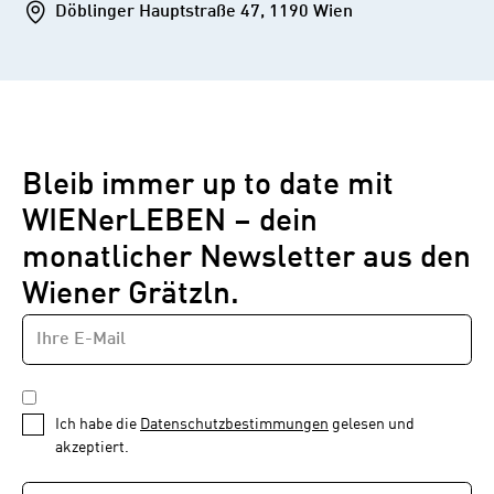
Addresse
Döblinger Hauptstraße 47, 1190 Wien
Bleib immer up to date mit
WIENerLEBEN – dein
monatlicher Newsletter aus den
Wiener Grätzln.
E-
Newsletter
MAIL-
—
ADRESSE
*
Schritt
DATENSCHUTZBESTIMMUNGEN
1
*
Ich habe die
Datenschutzbestimmungen
gelesen und
von
akzeptiert.
1