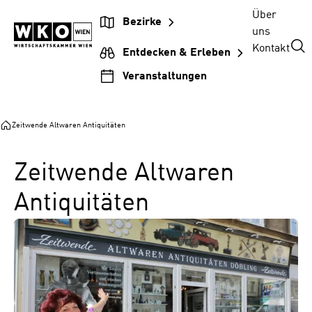
Zum
Zur
Zum
Über
Bezirke
Inhalt
Hauptnavigation
Footer
uns
springen
springen
springen
Kontakt
Entdecken & Erleben
Veranstaltungen
Zeitwende Altwaren Antiquitäten
Zeitwende Altwaren
Antiquitäten