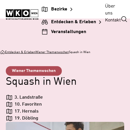
Zum
Zur
Zum
Über
Bezirke
Inhalt
Hauptnavigation
Footer
uns
springen
springen
springen
Kontakt
Entdecken & Erleben
Veranstaltungen
Entdecken & Erleben
Wiener Themenwochen
Squash in Wien
Wiener Themenwochen
Squash in Wien
3. Landstraße
10. Favoriten
17. Hernals
19. Döbling