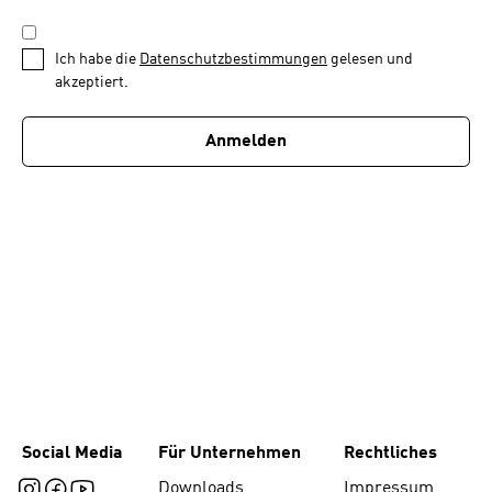
*
Schritt
DATENSCHUTZBESTIMMUNGEN
1
*
Ich habe die
Datenschutzbestimmungen
gelesen und
von
akzeptiert.
1
Anmelden
Social Media
Für Unternehmen
Rechtliches
Downloads
Impressum