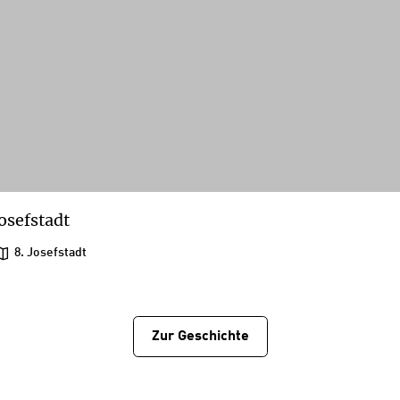
osefstadt
8. Josefstadt
Zur Geschichtе