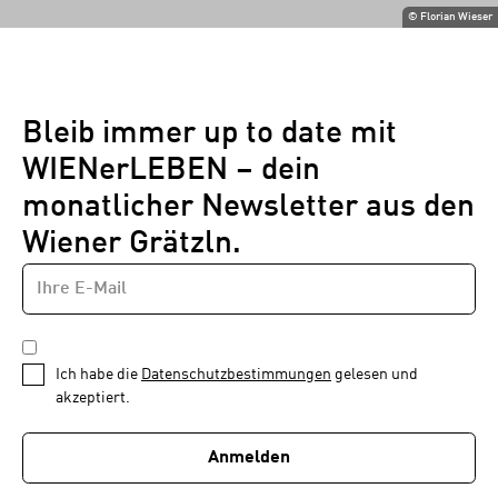
©
Florian Wieser
Bleib immer up to date mit
WIENerLEBEN – dein
monatlicher Newsletter aus den
Wiener Grätzln.
E-
Newsletter
MAIL-
—
ADRESSE
*
Schritt
DATENSCHUTZBESTIMMUNGEN
1
*
Ich habe die
Datenschutzbestimmungen
gelesen und
von
akzeptiert.
1
Anmelden