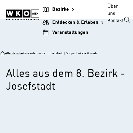
Zur
Zum
Zur
Zum
Über
Bezirke
Unternehmensnavigation
Inhalt
Hauptnavigation
Footer
uns
springen
springen
springen
springen
Kontakt
Entdecken & Erleben
Veranstaltungen
Alle Bezirke
Einkaufen in der Josefstadt | Shops, Lokale & mehr
Alles aus dem 8. Bezirk -
Josefstadt