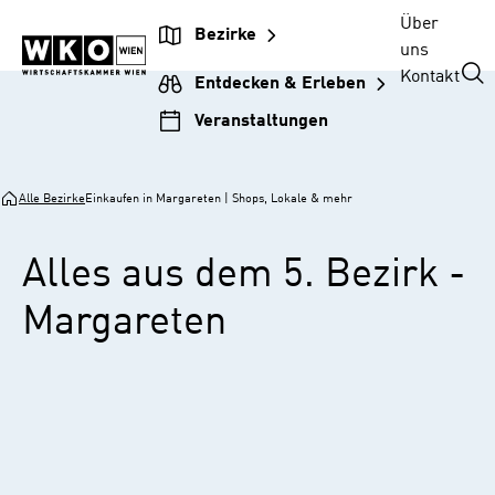
Zur
Zum
Zur
Zum
Über
Bezirke
Unternehmensnavigation
Inhalt
Hauptnavigation
Footer
uns
springen
springen
springen
springen
Kontakt
Entdecken & Erleben
Veranstaltungen
Alle Bezirke
Einkaufen in Margareten | Shops, Lokale & mehr
Alles aus dem 5. Bezirk -
Margareten