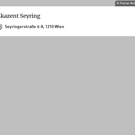
©
Florian Wi
kazent Seyring
Seyringerstraße 6-8, 1210 Wien