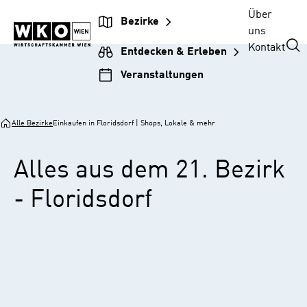
Zur
Zum
Zur
Zum
Über
Bezirke
Unternehmensnavigation
Inhalt
Hauptnavigation
Footer
uns
springen
springen
springen
springen
Kontakt
Entdecken & Erleben
Veranstaltungen
Alle Bezirke
Einkaufen in Floridsdorf | Shops, Lokale & mehr
Alles aus dem 21. Bezirk
- Floridsdorf