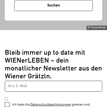
Suchen
©
Florian Wieser
Bleib immer up to date mit
WIENerLEBEN – dein
monatlicher Newsletter aus den
Wiener Grätzln.
E-
Newsletter
MAIL-
—
ADRESSE
*
Schritt
DATENSCHUTZBESTIMMUNGEN
1
*
Ich habe die
Datenschutzbestimmungen
gelesen und
von