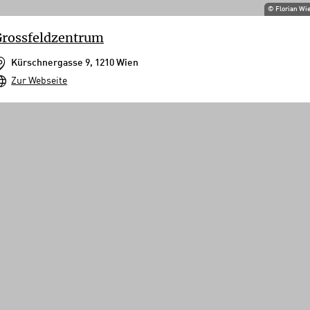
©
Florian Wi
rossfeldzentrum
Kürschnergasse 9, 1210 Wien
Zur Webseite