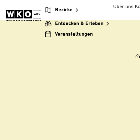
Zum
Zur
Zum
Über uns
Ko
Bezirke
Inhalt
Hauptnavigation
Footer
springen
springen
springen
Entdecken & Erleben
Veranstaltungen