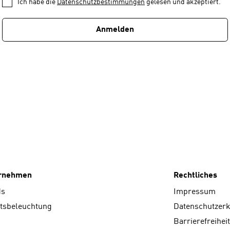
Ich habe die
Datenschutzbestimmungen
gelesen und akzeptiert.
von
1
Anmelden
ernehmen
Rechtliches
ds
Impressum
tsbeleuchtung
Datenschutzer
Barrierefreiheit