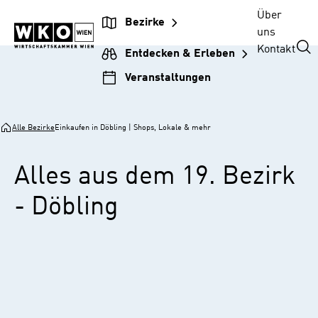
Zur
Zum
Zur
Zum
Über
Bezirke
Unternehmensnavigation
Inhalt
Hauptnavigation
Footer
uns
springen
springen
springen
springen
Kontakt
Entdecken & Erleben
Veranstaltungen
Alle Bezirke
Einkaufen in Döbling | Shops, Lokale & mehr
Alles aus dem 19. Bezirk
- Döbling