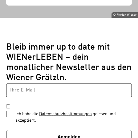
©
Florian Wieser
Bleib immer up to date mit
WIENerLEBEN – dein
monatlicher Newsletter aus den
Wiener Grätzln.
E-
Newsletter
MAIL-
—
ADRESSE
*
Schritt
DATENSCHUTZBESTIMMUNGEN
1
*
Ich habe die
Datenschutzbestimmungen
gelesen und
von
akzeptiert.
1
Anmelden