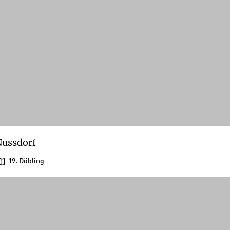
ussdorf
19. Döbling