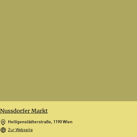
Details findest du in unserer
Datenschutzerklärung. Du könntest diese
Einstellungen jederzeit in den Cookie-
Einstellungen im Footer unserer Webseite
widerrufen.
Nussdorfer Markt
Heiligenstädterstraße, 1190 Wien
Zur Webseite