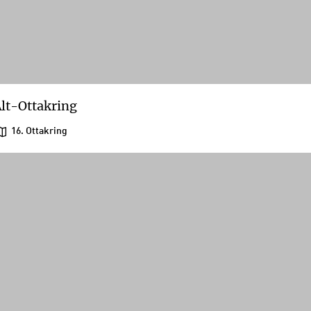
lt-Ottakring
16. Ottakring