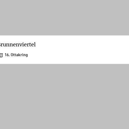
runnenviertel
16. Ottakring