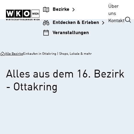
Zur
Zum
Zur
Zum
Über
Bezirke
Unternehmensnavigation
Inhalt
Hauptnavigation
Footer
uns
springen
springen
springen
springen
Kontakt
Entdecken & Erleben
Veranstaltungen
Alle Bezirke
Einkaufen in Ottakring | Shops, Lokale & mehr
Alles aus dem 16. Bezirk
- Ottakring