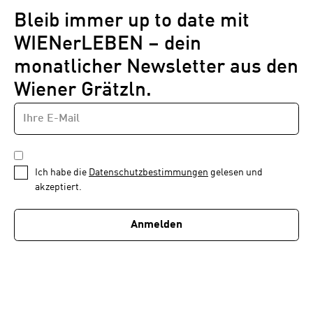
Bleib immer up to date mit
WIENerLEBEN – dein
monatlicher Newsletter aus den
Wiener Grätzln.
E-
Newsletter
MAIL-
—
ADRESSE
*
Schritt
DATENSCHUTZBESTIMMUNGEN
1
*
Ich habe die
Datenschutzbestimmungen
gelesen und
von
akzeptiert.
1
Anmelden