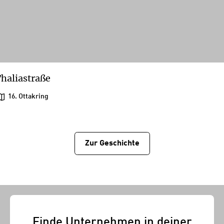
haliastraße
16. Ottakring
Zur Geschichtе
Finde Unternehmen in deiner