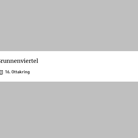
runnenviertel
16. Ottakring