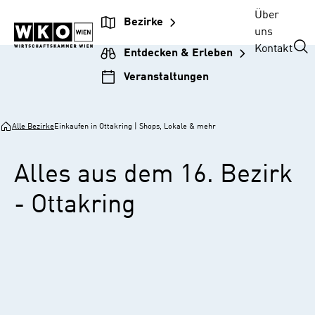
Zur
Zum
Zur
Zum
Über
Bezirke
Unternehmensnavigation
Inhalt
Hauptnavigation
Footer
uns
springen
springen
springen
springen
Kontakt
Entdecken & Erleben
Veranstaltungen
Alle Bezirke
Einkaufen in Ottakring | Shops, Lokale & mehr
Alles aus dem 16. Bezirk
- Ottakring