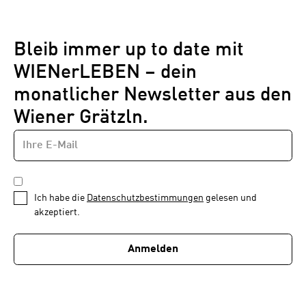
Bleib immer up to date mit
WIENerLEBEN – dein
monatlicher Newsletter aus den
Wiener Grätzln.
E-
Newsletter
MAIL-
—
ADRESSE
*
Schritt
DATENSCHUTZBESTIMMUNGEN
1
*
Ich habe die
Datenschutzbestimmungen
gelesen und
von
akzeptiert.
1
Anmelden