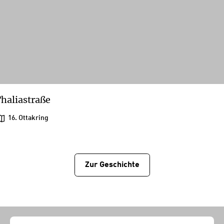
haliastraße
16. Ottakring
Zur Geschichtе