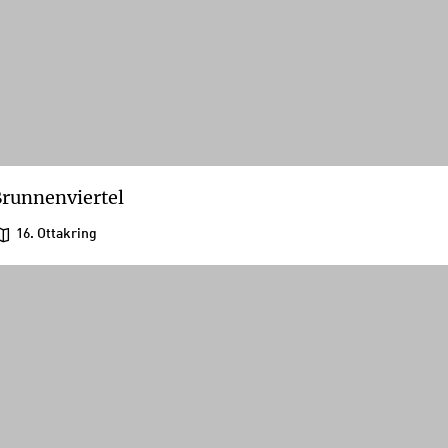
runnenviertel
16. Ottakring