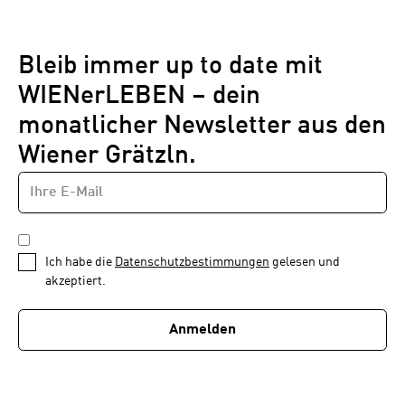
Bleib immer up to date mit
WIENerLEBEN – dein
monatlicher Newsletter aus den
Wiener Grätzln.
E-
Newsletter
MAIL-
—
ADRESSE
*
Schritt
DATENSCHUTZBESTIMMUNGEN
1
*
Ich habe die
Datenschutzbestimmungen
gelesen und
von
akzeptiert.
1
Anmelden