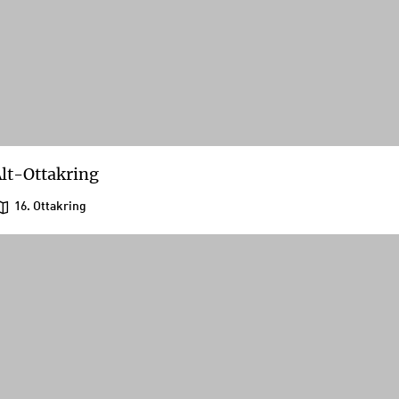
lt-Ottakring
16. Ottakring