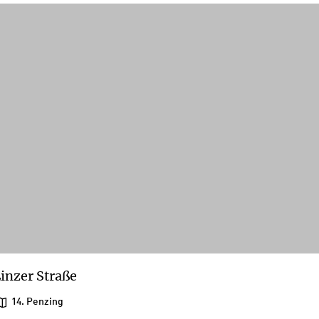
inzer Straße
14. Penzing