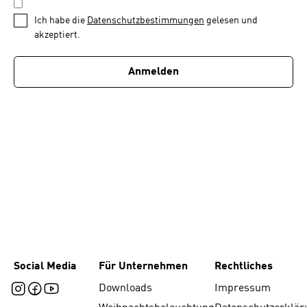
DATENSCHUTZBESTIMMUNGEN
1
*
Ich habe die
Datenschutzbestimmungen
gelesen und
von
akzeptiert.
1
Anmelden
Social Media
Für Unternehmen
Rechtliches
Downloads
Impressum