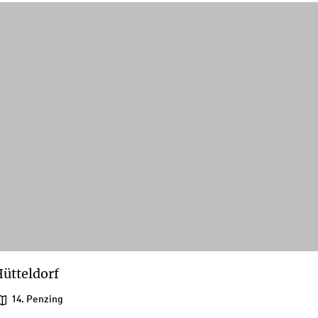
ütteldorf
14. Penzing