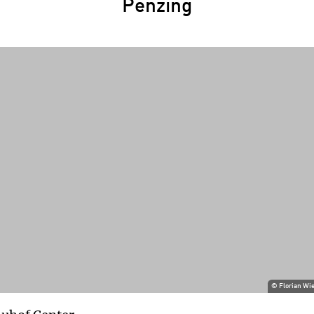
Penzing
Daten erlangen.
Details findest du in unserer
Datenschutzerklärung. Du könntest diese
Einstellungen jederzeit in den Cookie-
Einstellungen im Footer unserer Webseite
widerrufen.
©
Florian Wi