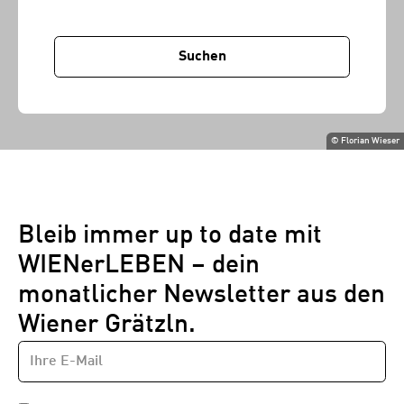
Suchen
©
Florian Wieser
Bleib immer up to date mit
WIENerLEBEN – dein
monatlicher Newsletter aus den
Wiener Grätzln.
E-
Newsletter
MAIL-
—
ADRESSE
*
Schritt