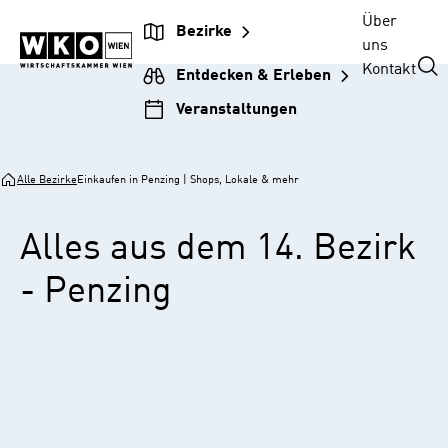
Zur
Zum
Zur
Zum
Über
Bezirke
Unternehmensnavigation
Inhalt
Hauptnavigation
Footer
uns
springen
springen
springen
springen
Kontakt
Entdecken & Erleben
Veranstaltungen
Alle Bezirke
Einkaufen in Penzing | Shops, Lokale & mehr
Alles aus dem 14. Bezirk
- Penzing