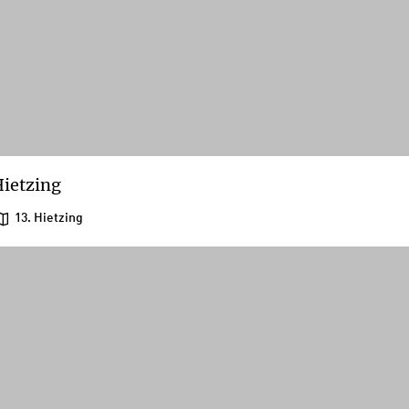
ietzing
13. Hietzing