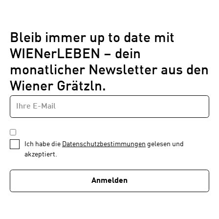
Bleib immer up to date mit
WIENerLEBEN – dein
monatlicher Newsletter aus den
Wiener Grätzln.
E-
Newsletter
MAIL-
—
ADRESSE
*
Schritt
DATENSCHUTZBESTIMMUNGEN
1
*
Ich habe die
Datenschutzbestimmungen
gelesen und
von
akzeptiert.
1
Anmelden