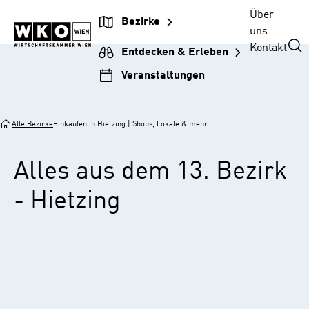
Zur
Zum
Zur
Zum
Über
Bezirke
Unternehmensnavigation
Inhalt
Hauptnavigation
Footer
uns
springen
springen
springen
springen
Kontakt
Entdecken & Erleben
Veranstaltungen
Alle Bezirke
Einkaufen in Hietzing | Shops, Lokale & mehr
Alles aus dem 13. Bezirk
- Hietzing