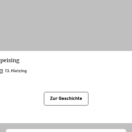
peising
13. Hietzing
Zur Geschichtе