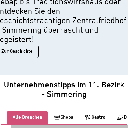
ebap bis Traditionswirtshaus oder
ntdecken Sie den
eschichtsträchtigen Zentralfriedhof
 Simmering überrascht und
egeistert!
Zur Geschichtе
Unternehmenstipps im 11. Bezirk
- Simmering
Alle Branchen
Shops
Gastro
D