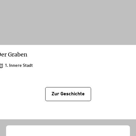
er Graben
1. Innere Stadt
Zur Geschichtе