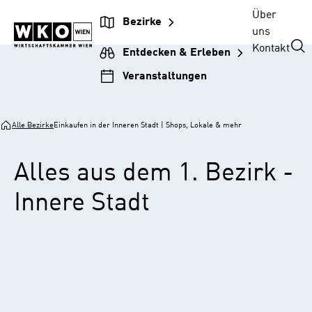
Zur
Zum
Zur
Zum
Über
Bezirke
Unternehmensnavigation
Inhalt
Hauptnavigation
Footer
uns
springen
springen
springen
springen
Kontakt
Entdecken & Erleben
Veranstaltungen
Alle Bezirke
Einkaufen in der Inneren Stadt | Shops, Lokale & mehr
Alles aus dem 1. Bezirk -
Innere Stadt