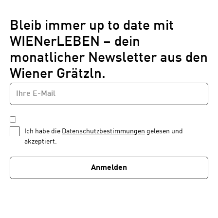
Bleib immer up to date mit
WIENerLEBEN – dein
monatlicher Newsletter aus den
Wiener Grätzln.
E-
Newsletter
MAIL-
—
ADRESSE
*
Schritt
DATENSCHUTZBESTIMMUNGEN
1
*
Ich habe die
Datenschutzbestimmungen
gelesen und
von
akzeptiert.
1
Anmelden