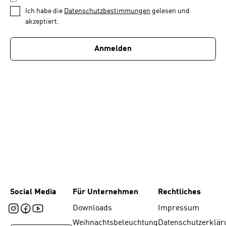
1
*
Ich habe die
Datenschutzbestimmungen
gelesen und
von
akzeptiert.
1
Anmelden
Social Media
Für Unternehmen
Rechtliches
Downloads
Impressum
Weihnachtsbeleuchtung
Datenschutzerklär