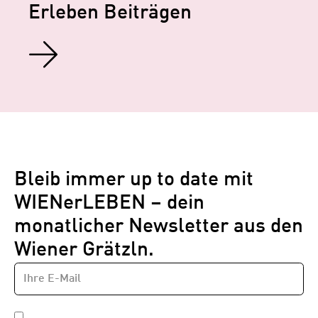
Erleben Beiträgen
Bleib immer up to date mit
WIENerLEBEN – dein
monatlicher Newsletter aus den
Wiener Grätzln.
E-
Newsletter
MAIL-
—
ADRESSE
*
Schritt
DATENSCHUTZBESTIMMUNGEN