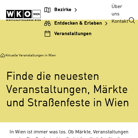
Zur
Zum
Zur
Zum
Über
Bezirke
Veranstaltungsnavigation
Inhalt
Hauptnavigation
Footer
uns
springen
springen
springen
springen
Kontakt
Entdecken & Erleben
Veranstaltungen
Aktuelle Veranstaltungen in Wien
Finde die neuesten
Veranstaltungen, Märkte
und Straßenfeste in Wien
V
In Wien ist immer was los. Ob Märkte, Veranstaltungen