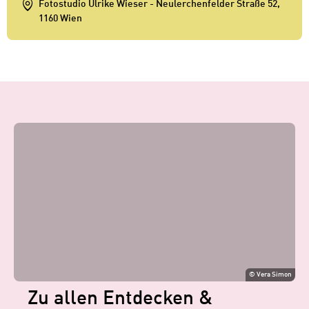
Fotostudio Ulrike Wieser - Neulerchenfelder Straße 52,
1160 Wien
1
/
1
1
©
Vera Simon
Zu allen Entdecken &