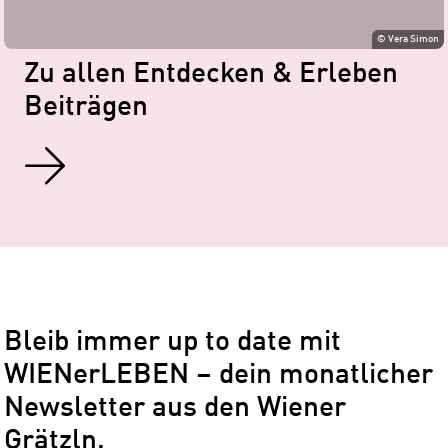
i
©
Vera Simon
n
Zu allen Entdecken & Erleben
W
Beiträgen
i
e
n
Bleib immer up to date mit
WIENerLEBEN – dein monatlicher
Newsletter aus den Wiener
Grätzln.