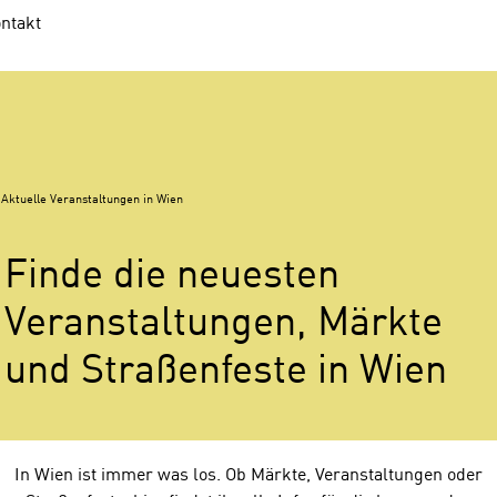
ntakt
Aktuelle Veranstaltungen in Wien
Finde die neuesten
Veranstaltungen, Märkte
und Straßenfeste in Wien
V
In Wien ist immer was los. Ob Märkte, Veranstaltungen oder