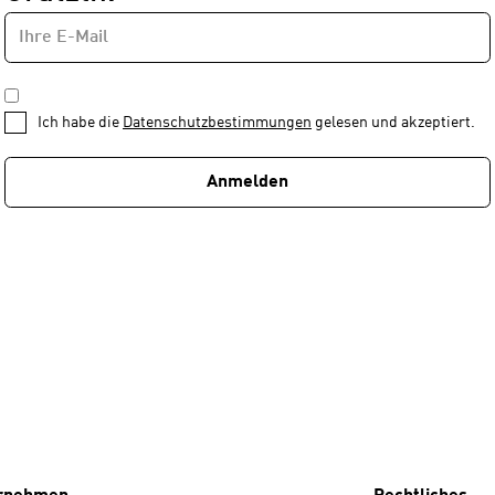
E-
Newsletter
MAIL-
—
ADRESSE
*
Schritt
DATENSCHUTZBESTIMMUNGEN
1
*
Ich habe die
Datenschutzbestimmungen
gelesen und akzeptiert.
von
1
Anmelden