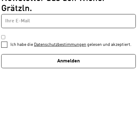
Grätzln.
E-
Newsletter
MAIL-
—
ADRESSE
*
Schritt
DATENSCHUTZBESTIMMUNGEN
1
*
Ich habe die
Datenschutzbestimmungen
gelesen und akzeptiert.
von
1
Anmelden