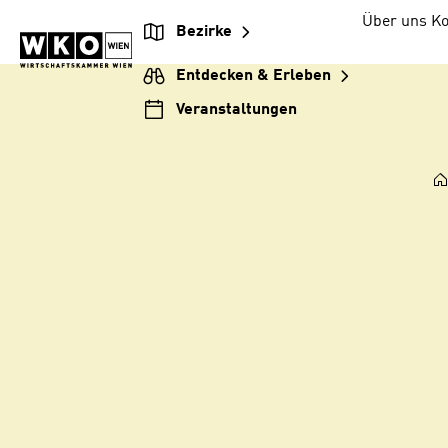
Zum
Zur
Zum
Über uns
Ko
Bezirke
Inhalt
Hauptnavigation
Footer
springen
springen
springen
Entdecken & Erleben
Veranstaltungen