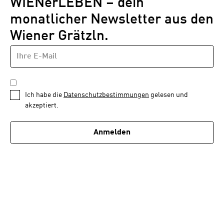
WIENerLEBEN – dein
monatlicher Newsletter aus den
Wiener Grätzln.
E-
Newsletter
MAIL-
—
ADRESSE
*
Schritt
DATENSCHUTZBESTIMMUNGEN
1
*
Ich habe die
Datenschutzbestimmungen
gelesen und
von
akzeptiert.
1
Anmelden