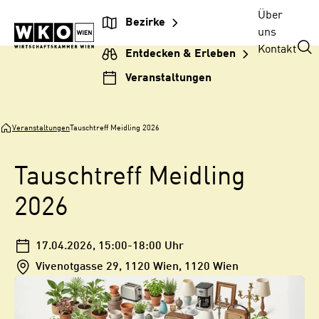
Zum
Zur
Zum
Über
Bezirke
Inhalt
Hauptnavigation
Footer
uns
springen
springen
springen
Kontakt
Entdecken & Erleben
Veranstaltungen
Veranstaltungen
Tauschtreff Meidling 2026
Tauschtreff Meidling
2026
17.04.2026
, 15:00-18:00 Uhr
Vivenotgasse 29, 1120 Wien, 1120 Wien