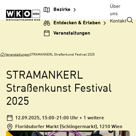
Zum
Zur
Zum
Über
Bezirke
Inhalt
Hauptnavigation
Footer
uns
springen
springen
springen
Kontakt
Entdecken & Erleben
Veranstaltungen
Veranstaltungen
STRAMANKERL Straßenkunst Festival 2025
STRAMANKERL
Straßenkunst Festival
2025
12.09.2025
, 15:00-21:00 Uhr
+ 1 weitere
Floridsdorfer Markt (Schlingermarkt), 1210 Wien