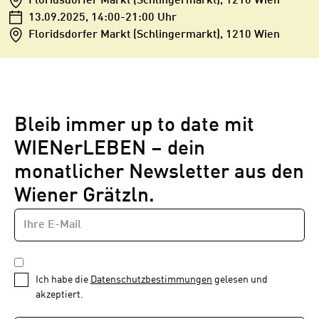
Floridsdorfer Markt (Schlingermarkt), 1210 Wien
13.09.2025
, 14:00-21:00 Uhr
Floridsdorfer Markt (Schlingermarkt), 1210 Wien
Bleib immer up to date mit
WIENerLEBEN – dein
monatlicher Newsletter aus den
Wiener Grätzln.
E-
Newsletter
MAIL-
—
ADRESSE
*
Schritt
DATENSCHUTZBESTIMMUNGEN
1
*
Ich habe die
Datenschutzbestimmungen
gelesen und
von
akzeptiert.
1