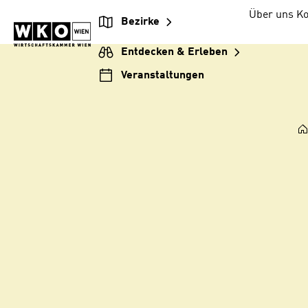
Zum
Zur
Zum
Über uns
Ko
Bezirke
Inhalt
Hauptnavigation
Footer
springen
springen
springen
Entdecken & Erleben
Veranstaltungen