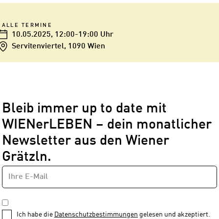
ALLE TERMINE
10.05.2025
, 12:00-19:00 Uhr
Servitenviertel, 1090 Wien
Bleib immer up to date mit
WIENerLEBEN – dein monatlicher
Newsletter aus den Wiener
Grätzln.
E-
Newsletter
MAIL-
—
ADRESSE
*
Schritt
DATENSCHUTZBESTIMMUNGEN
1
*
Ich habe die
Datenschutzbestimmungen
gelesen und akzeptiert.
von