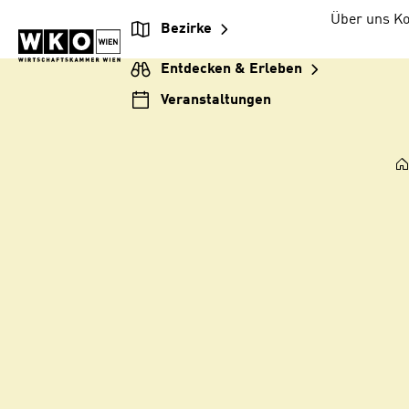
Zum
Zur
Zum
Über uns
Ko
Bezirke
Inhalt
Hauptnavigation
Footer
springen
springen
springen
Entdecken & Erleben
Veranstaltungen