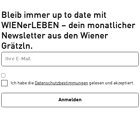
Bleib immer up to date mit
WIENerLEBEN – dein monatlicher
Newsletter aus den Wiener
Grätzln.
E-
Newsletter
MAIL-
—
ADRESSE
*
Schritt
DATENSCHUTZBESTIMMUNGEN
1
*
Ich habe die
Datenschutzbestimmungen
gelesen und akzeptiert.
von
1
Anmelden