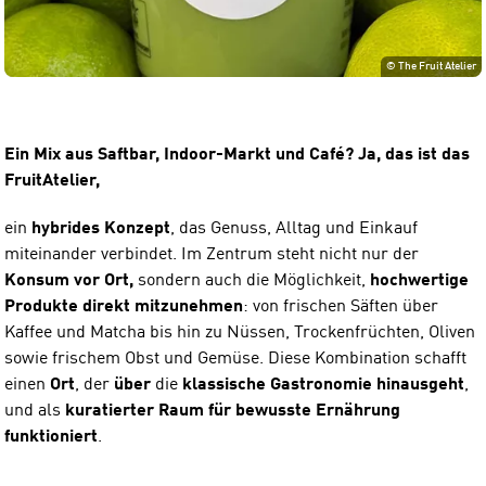
©
The Fruit Atelier
Ein Mix aus Saftbar, Indoor-Markt und Café? Ja, das ist das
FruitAtelier,
ein
hybrides
Konzept
, das Genuss, Alltag und Einkauf
miteinander verbindet. Im Zentrum steht nicht nur der
Konsum vor Ort,
sondern auch die Möglichkeit,
hochwertige
Produkte direkt mitzunehmen
: von frischen Säften über
Kaffee und Matcha bis hin zu Nüssen, Trockenfrüchten, Oliven
sowie frischem Obst und Gemüse. Diese Kombination schafft
einen
Ort
, der
über
die
klassische
Gastronomie
hinausgeht
,
und als
kuratierter Raum für bewusste Ernährung
funktioniert
.