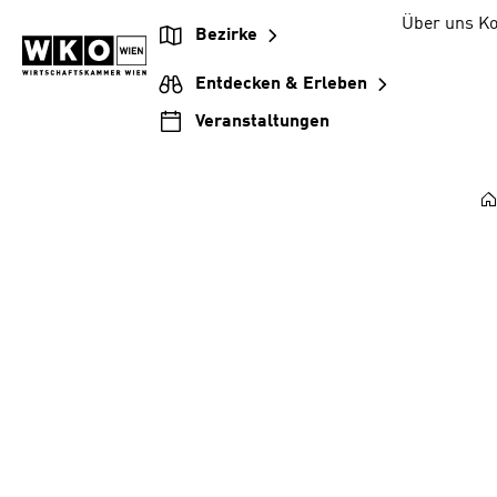
Zum
Zur
Zum
Über uns
Ko
Bezirke
Inhalt
Hauptnavigation
Footer
springen
springen
springen
Entdecken & Erleben
Veranstaltungen