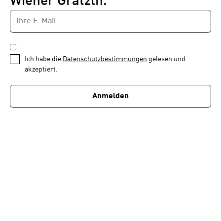
Wiener Grätzln.
E-
Newsletter
MAIL-
—
ADRESSE
*
Schritt
DATENSCHUTZBESTIMMUNGEN
1
*
Ich habe die
Datenschutzbestimmungen
gelesen und
von
akzeptiert.
1
Anmelden