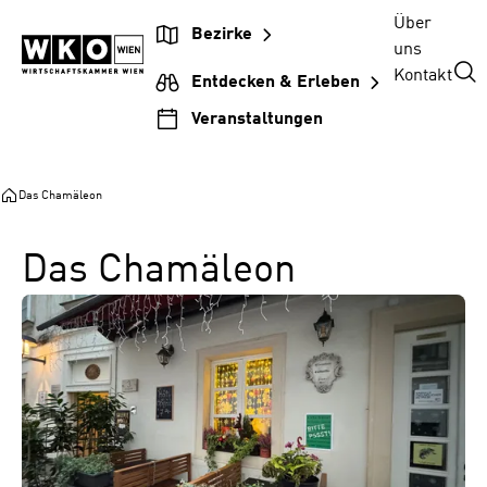
Zum
Zur
Zum
Über
Bezirke
Inhalt
Hauptnavigation
Footer
uns
springen
springen
springen
Kontakt
Entdecken & Erleben
Veranstaltungen
Das Chamäleon
Das Chamäleon