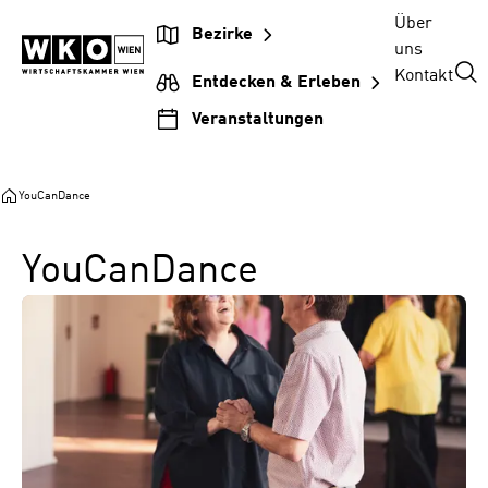
Zum
Zur
Zum
Über
Bezirke
Inhalt
Hauptnavigation
Footer
uns
springen
springen
springen
Kontakt
Entdecken & Erleben
Veranstaltungen
YouCanDance
YouCanDance