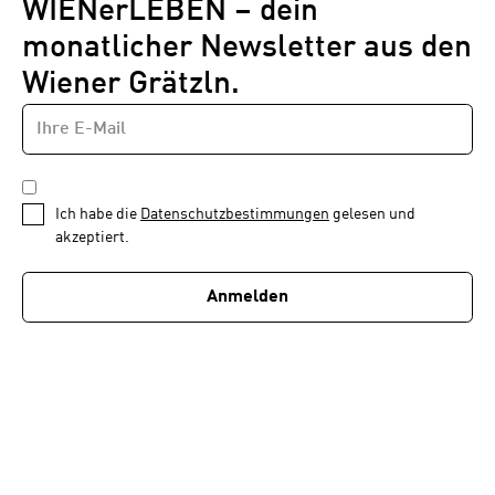
WIENerLEBEN – dein
monatlicher Newsletter aus den
Wiener Grätzln.
E-
Newsletter
MAIL-
—
ADRESSE
*
Schritt
DATENSCHUTZBESTIMMUNGEN
1
*
Ich habe die
Datenschutzbestimmungen
gelesen und
von
akzeptiert.
1
Anmelden