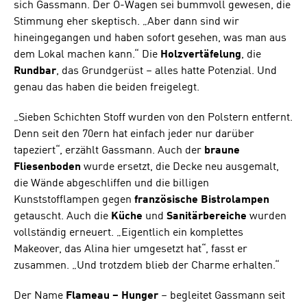
sich Gassmann. Der O-Wagen sei bummvoll gewesen, die
Stimmung eher skeptisch. „Aber dann sind wir
hineingegangen und haben sofort gesehen, was man aus
dem Lokal machen kann.“ Die
Holzvertäfelung
, die
Rundbar
, das Grundgerüst – alles hatte Potenzial. Und
genau das haben die beiden freigelegt.
„Sieben Schichten Stoff wurden von den Polstern entfernt.
Denn seit den 70ern hat einfach jeder nur darüber
tapeziert“, erzählt Gassmann. Auch der
braune
Fliesenboden
wurde ersetzt, die Decke neu ausgemalt,
die Wände abgeschliffen und die billigen
Kunststofflampen gegen
französische Bistrolampen
getauscht. Auch die
Küche
und
Sanitärbereiche
wurden
vollständig erneuert. „Eigentlich ein komplettes
Makeover, das Alina hier umgesetzt hat“, fasst er
zusammen. „Und trotzdem blieb der Charme erhalten.“
Der Name
Flameau – Hunger
– begleitet Gassmann seit