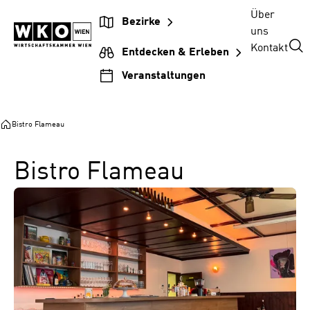
Zum
Zur
Zum
Über
Bezirke
Inhalt
Hauptnavigation
Footer
uns
springen
springen
springen
Kontakt
Entdecken & Erleben
Veranstaltungen
Bistro Flameau
Bistro Flameau