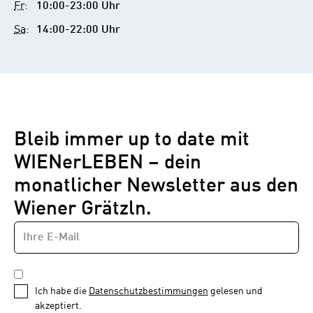
Fr
:
10:00-23:00 Uhr
Sa
:
14:00-22:00 Uhr
Bleib immer up to date mit
WIENerLEBEN – dein
monatlicher Newsletter aus den
Wiener Grätzln.
E-
Newsletter
MAIL-
—
ADRESSE
*
Schritt
DATENSCHUTZBESTIMMUNGEN
1
*
Ich habe die
Datenschutzbestimmungen
gelesen und
von
akzeptiert.