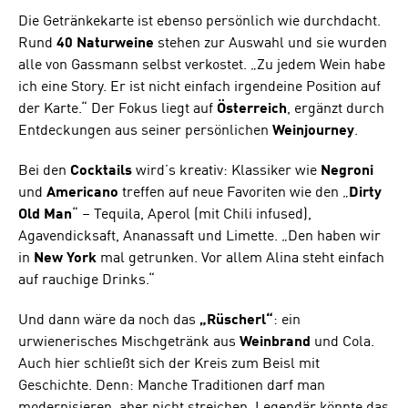
Die Getränkekarte ist ebenso persönlich wie durchdacht.
Rund
40 Naturweine
stehen zur Auswahl und sie wurden
alle von Gassmann selbst verkostet. „Zu jedem Wein habe
ich eine Story. Er ist nicht einfach irgendeine Position auf
der Karte.“ Der Fokus liegt auf
Österreich
, ergänzt durch
Entdeckungen aus seiner persönlichen
Weinjourney
.
Bei den
Cocktails
wird’s kreativ: Klassiker wie
Negroni
und
Americano
treffen auf neue Favoriten wie den „
Dirty
Old Man
“ – Tequila, Aperol (mit Chili infused),
Agavendicksaft, Ananassaft und Limette. „Den haben wir
in
New York
mal getrunken. Vor allem Alina steht einfach
auf rauchige Drinks.“
Und dann wäre da noch das
„Rüscherl“
: ein
urwienerisches Mischgetränk aus
Weinbrand
und Cola.
Auch hier schließt sich der Kreis zum Beisl mit
Geschichte. Denn: Manche Traditionen darf man
modernisieren, aber nicht streichen. Legendär könnte das