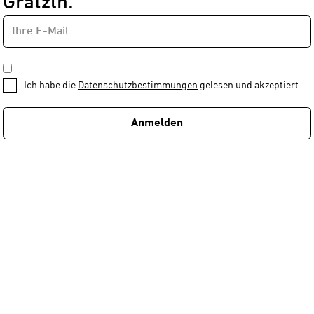
Grätzln.
E-
Newsletter
MAIL-
—
ADRESSE
*
Schritt
DATENSCHUTZBESTIMMUNGEN
1
*
Ich habe die
Datenschutzbestimmungen
gelesen und akzeptiert.
von
1
Anmelden