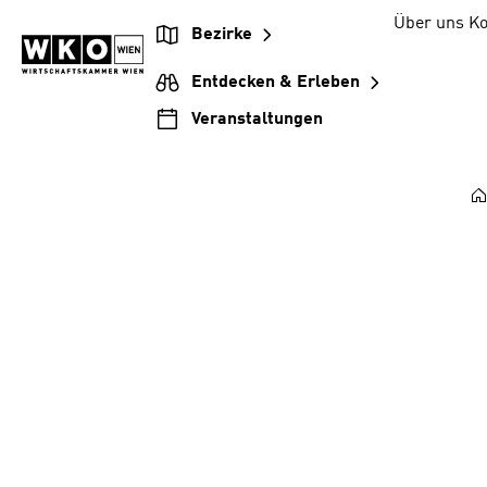
Zum
Zur
Zum
Über uns
Ko
Bezirke
Inhalt
Hauptnavigation
Footer
springen
springen
springen
Entdecken & Erleben
Veranstaltungen