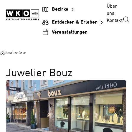
Zum
Zur
Zum
Über
Bezirke
Inhalt
Hauptnavigation
Footer
uns
springen
springen
springen
Kontakt
Entdecken & Erleben
Veranstaltungen
Juwelier Bouz
Juwelier Bouz