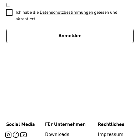
DATENSCHUTZBESTIMMUNGEN
1
*
Ich habe die
Datenschutzbestimmungen
gelesen und
von
akzeptiert.
1
Anmelden
Social Media
Für Unternehmen
Rechtliches
Downloads
Impressum