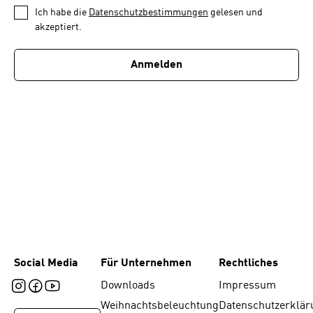
1
*
Ich habe die
Datenschutzbestimmungen
gelesen und
von
akzeptiert.
1
Anmelden
Social Media
Für Unternehmen
Rechtliches
Downloads
Impressum
Weihnachtsbeleuchtung
Datenschutzerklär