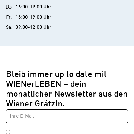
Do
:
16:00-19:00 Uhr
Fr
:
16:00-19:00 Uhr
Sa
:
09:00-12:00 Uhr
Bleib immer up to date mit
WIENerLEBEN – dein
monatlicher Newsletter aus den
Wiener Grätzln.
E-
Newsletter
MAIL-
—
ADRESSE
*
Schritt
DATENSCHUTZBESTIMMUNGEN