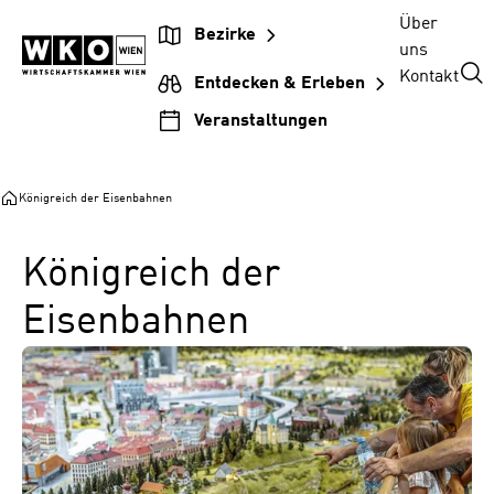
Zum
Zur
Zum
Über
Bezirke
Inhalt
Hauptnavigation
Footer
uns
springen
springen
springen
Kontakt
Entdecken & Erleben
Veranstaltungen
Königreich der Eisenbahnen
Königreich der
Eisenbahnen