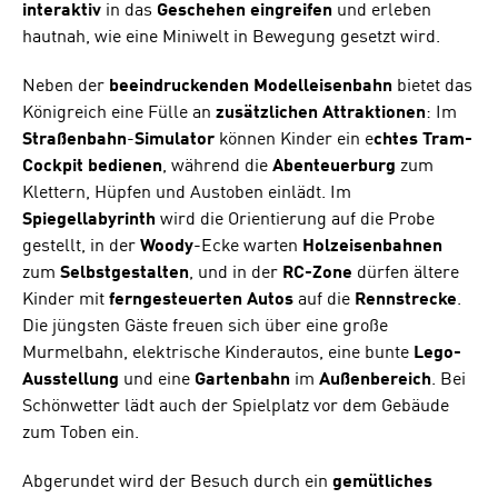
interaktiv
in das
Geschehen
eingreifen
und erleben
hautnah, wie eine Miniwelt in Bewegung gesetzt wird.
Neben der
beeindruckenden
Modelleisenbahn
bietet das
Königreich eine Fülle an
zusätzlichen
Attraktionen
: Im
Straßenbahn
-
Simulator
können Kinder ein e
chtes Tram-
Cockpit bedienen
, während die
Abenteuerburg
zum
Klettern, Hüpfen und Austoben einlädt. Im
Spiegellabyrinth
wird die Orientierung auf die Probe
gestellt, in der
Woody
-Ecke warten
Holzeisenbahnen
zum
Selbstgestalten
, und in der
RC-Zone
dürfen ältere
Kinder mit
ferngesteuerten Autos
auf die
Rennstrecke
.
Die jüngsten Gäste freuen sich über eine große
Murmelbahn, elektrische Kinderautos, eine bunte
Lego-
Ausstellung
und eine
Gartenbahn
im
Außenbereich
. Bei
Schönwetter lädt auch der Spielplatz vor dem Gebäude
zum Toben ein.
Abgerundet wird der Besuch durch ein
gemütliches