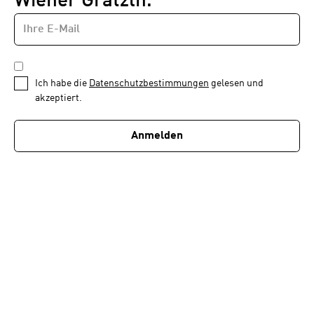
Wiener Grätzln.
E-
Newsletter
MAIL-
—
ADRESSE
*
Schritt
DATENSCHUTZBESTIMMUNGEN
1
*
Ich habe die
Datenschutzbestimmungen
gelesen und
von
akzeptiert.
1
Anmelden