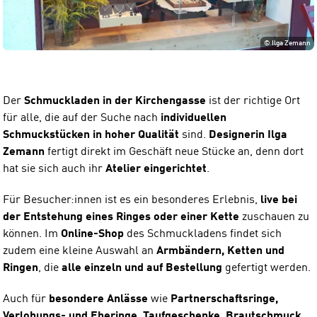
©
Ilga Zemann
Der
Schmuckladen in der Kirchengasse
ist der richtige Ort
für alle, die auf der Suche nach
individuellen
Schmuckstücken in hoher Qualität
sind.
Designerin Ilga
Zemann
fertigt direkt im Geschäft neue Stücke an, denn dort
hat sie sich auch ihr
Atelier eingerichtet
.
Für Besucher:innen ist es ein besonderes Erlebnis,
live bei
der Entstehung eines Ringes oder einer Kette
zuschauen zu
können. Im
Online-Shop
des Schmuckladens findet sich
zudem eine kleine Auswahl an
Armbändern, Ketten und
Ringen
, die
alle einzeln und auf Bestellung
gefertigt werden.
Auch für
besondere Anlässe
wie
Partnerschaftsringe,
Verlobungs- und Eheringe, Taufgeschenke, Brautschmuck