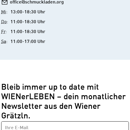
E-
office@schmuckladen.org
Mail
Mi
:
13:00-18:30 Uhr
Do
:
11:00-18:30 Uhr
Fr
:
11:00-18:30 Uhr
Sa
:
11:00-17:00 Uhr
Bleib immer up to date mit
WIENerLEBEN – dein monatlicher
Newsletter aus den Wiener
Grätzln.
E-
Newsletter
MAIL-