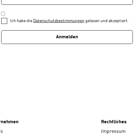
—
ADRESSE
*
Schritt
DATENSCHUTZBESTIMMUNGEN
1
*
Ich habe die
Datenschutzbestimmungen
gelesen und akzeptiert.
von
1
Anmelden
ernehmen
Rechtliches
ds
Impressum