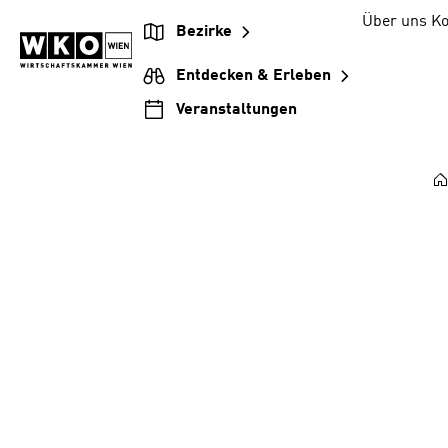
Zum
Zur
Zum
Über uns
Ko
Bezirke
Inhalt
Hauptnavigation
Footer
springen
springen
springen
Entdecken & Erleben
Veranstaltungen