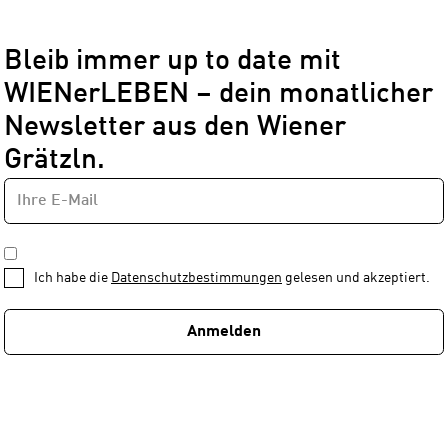
Bleib immer up to date mit
WIENerLEBEN – dein monatlicher
Newsletter aus den Wiener
Grätzln.
E-
Newsletter
MAIL-
—
ADRESSE
*
Schritt
DATENSCHUTZBESTIMMUNGEN
1
*
Ich habe die
Datenschutzbestimmungen
gelesen und akzeptiert.
von
1
Anmelden