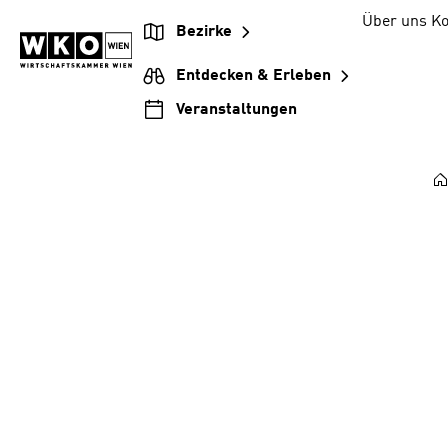
Zum
Zur
Zum
Über uns
Ko
Bezirke
Inhalt
Hauptnavigation
Footer
springen
springen
springen
Entdecken & Erleben
Veranstaltungen