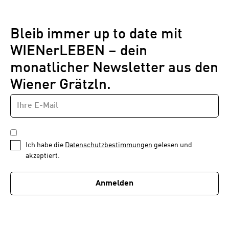
Bleib immer up to date mit
WIENerLEBEN – dein
monatlicher Newsletter aus den
Wiener Grätzln.
E-
Newsletter
MAIL-
—
ADRESSE
*
Schritt
DATENSCHUTZBESTIMMUNGEN
1
*
Ich habe die
Datenschutzbestimmungen
gelesen und
von
akzeptiert.
1
Anmelden