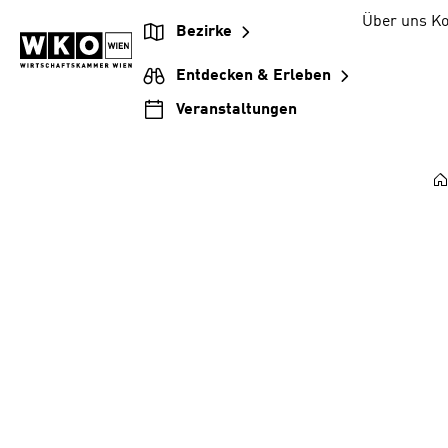
Zum
Zur
Zum
Über uns
Ko
Bezirke
Inhalt
Hauptnavigation
Footer
springen
springen
springen
Entdecken & Erleben
Veranstaltungen