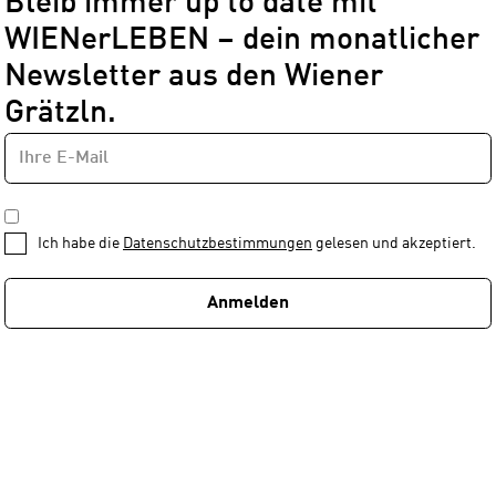
Bleib immer up to date mit
WIENerLEBEN – dein monatlicher
Newsletter aus den Wiener
Grätzln.
E-
Newsletter
MAIL-
—
ADRESSE
*
Schritt
DATENSCHUTZBESTIMMUNGEN
1
*
Ich habe die
Datenschutzbestimmungen
gelesen und akzeptiert.
von
1
Anmelden