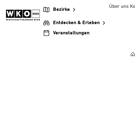
Zum
Zur
Zum
Über uns
Ko
Bezirke
Inhalt
Hauptnavigation
Footer
springen
springen
springen
Entdecken & Erleben
Veranstaltungen