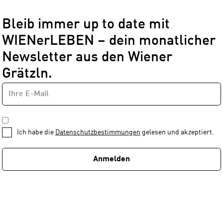
Bleib immer up to date mit
WIENerLEBEN – dein monatlicher
Newsletter aus den Wiener
Grätzln.
E-
Newsletter
MAIL-
—
ADRESSE
*
Schritt
DATENSCHUTZBESTIMMUNGEN
1
*
Ich habe die
Datenschutzbestimmungen
gelesen und akzeptiert.
von
1
Anmelden