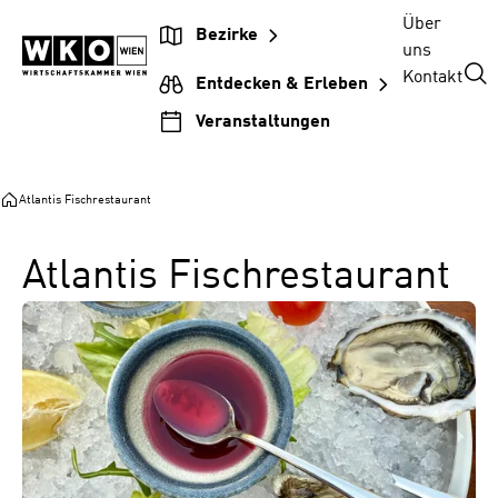
Zum
Zur
Zum
Über
Bezirke
Inhalt
Hauptnavigation
Footer
uns
springen
springen
springen
Kontakt
Entdecken & Erleben
Veranstaltungen
Atlantis Fischrestaurant
Atlantis Fischrestaurant