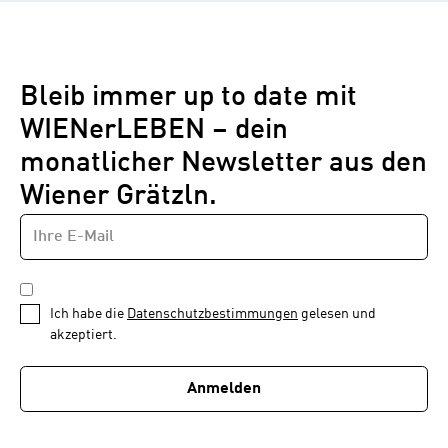
Bleib immer up to date mit
WIENerLEBEN – dein
monatlicher Newsletter aus den
Wiener Grätzln.
E-
Newsletter
MAIL-
—
ADRESSE
*
Schritt
DATENSCHUTZBESTIMMUNGEN
1
*
Ich habe die
Datenschutzbestimmungen
gelesen und
von
akzeptiert.
1
Anmelden