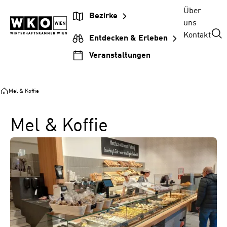
Zum
Zur
Zum
Über
Bezirke
Inhalt
Hauptnavigation
Footer
uns
springen
springen
springen
Kontakt
Entdecken & Erleben
Veranstaltungen
Mel & Koffie
Mel & Koffie