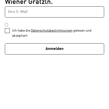
Wiener Grätzln.
E-
Newsletter
MAIL-
—
ADRESSE
*
Schritt
DATENSCHUTZBESTIMMUNGEN
1
*
Ich habe die
Datenschutzbestimmungen
gelesen und
von
akzeptiert.
1
Anmelden