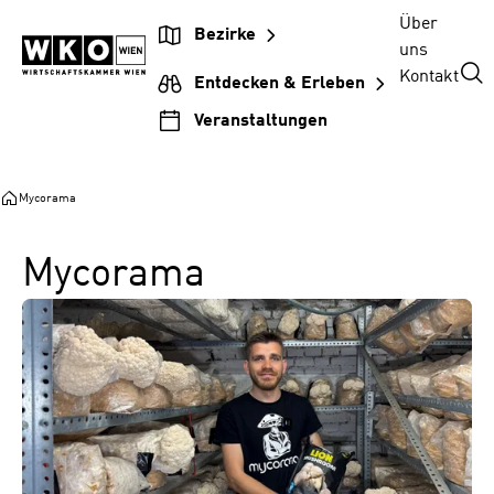
Zum
Zur
Zum
Über
Bezirke
Inhalt
Hauptnavigation
Footer
uns
springen
springen
springen
Kontakt
Entdecken & Erleben
Veranstaltungen
Mycorama
Mycorama