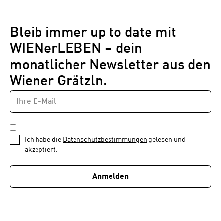
Bleib immer up to date mit
WIENerLEBEN – dein
monatlicher Newsletter aus den
Wiener Grätzln.
E-
Newsletter
MAIL-
—
ADRESSE
*
Schritt
DATENSCHUTZBESTIMMUNGEN
1
*
Ich habe die
Datenschutzbestimmungen
gelesen und
von
akzeptiert.
1
Anmelden