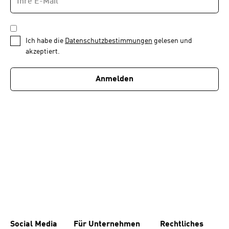
MAIL-
—
ADRESSE
*
Schritt
DATENSCHUTZBESTIMMUNGEN
1
*
Ich habe die
Datenschutzbestimmungen
gelesen und
von
akzeptiert.
1
Anmelden
Social Media
Für Unternehmen
Rechtliches