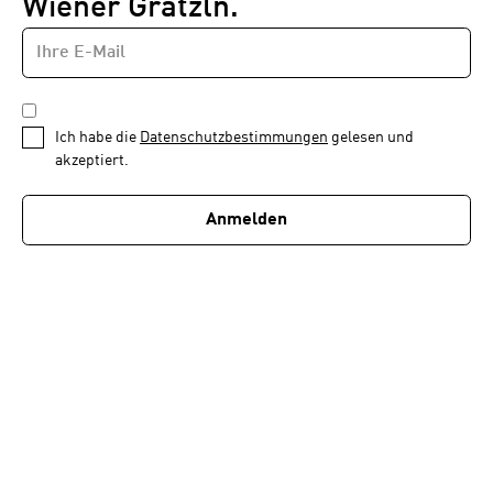
Wiener Grätzln.
E-
Newsletter
MAIL-
—
ADRESSE
*
Schritt
DATENSCHUTZBESTIMMUNGEN
1
*
Ich habe die
Datenschutzbestimmungen
gelesen und
von
akzeptiert.
1
Anmelden