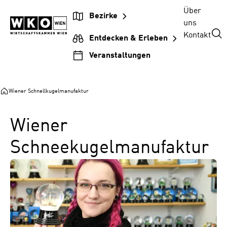
Zum
Zur
Zum
Über
Bezirke
Inhalt
Hauptnavigation
Footer
uns
springen
springen
springen
Kontakt
Entdecken & Erleben
Veranstaltungen
Wiener Schnellkugelmanufaktur
Wiener
Schneekugelmanufaktur