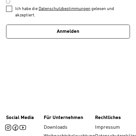
DATENSCHUTZBESTIMMUNGEN
1
*
Ich habe die
Datenschutzbestimmungen
gelesen und
von
akzeptiert.
1
Anmelden
Social Media
Für Unternehmen
Rechtliches
Downloads
Impressum