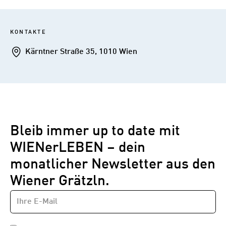
KONTAKTE
Addresse
Kärntner Straße 35, 1010 Wien
Bleib immer up to date mit
WIENerLEBEN – dein
monatlicher Newsletter aus den
Wiener Grätzln.
E-
Newsletter
MAIL-
—
ADRESSE
*
Schritt