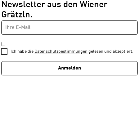
Newsletter aus den Wiener
Grätzln.
E-
Newsletter
MAIL-
—
ADRESSE
*
Schritt
DATENSCHUTZBESTIMMUNGEN
1
*
Ich habe die
Datenschutzbestimmungen
gelesen und akzeptiert.
von
1
Anmelden