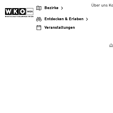
Zum
Zur
Zum
Über uns
Ko
Bezirke
Inhalt
Hauptnavigation
Footer
springen
springen
springen
Entdecken & Erleben
Veranstaltungen