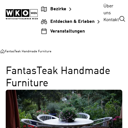
Zum
Zur
Zum
Über
Bezirke
Inhalt
Hauptnavigation
Footer
uns
springen
springen
springen
Kontakt
Entdecken & Erleben
Veranstaltungen
FantasTeak Handmade Furniture
FantasTeak Handmade
Furniture