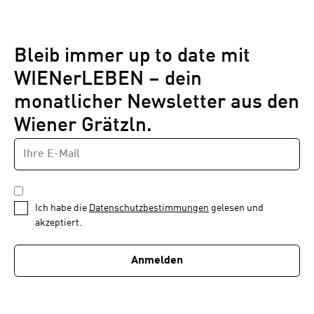
Bleib immer up to date mit
WIENerLEBEN – dein
monatlicher Newsletter aus den
Wiener Grätzln.
E-
Newsletter
MAIL-
—
ADRESSE
*
Schritt
DATENSCHUTZBESTIMMUNGEN
1
*
Ich habe die
Datenschutzbestimmungen
gelesen und
von
akzeptiert.
1
Anmelden