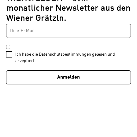
monatlicher Newsletter aus den
Wiener Grätzln.
E-
Newsletter
MAIL-
—
ADRESSE
*
Schritt
DATENSCHUTZBESTIMMUNGEN
1
*
Ich habe die
Datenschutzbestimmungen
gelesen und
von
akzeptiert.
1
Anmelden