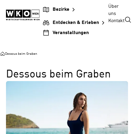
Zum
Zur
Zum
Über
Bezirke
Inhalt
Hauptnavigation
Footer
uns
springen
springen
springen
Kontakt
Entdecken & Erleben
Veranstaltungen
Dessous beim Graben
Dessous beim Graben