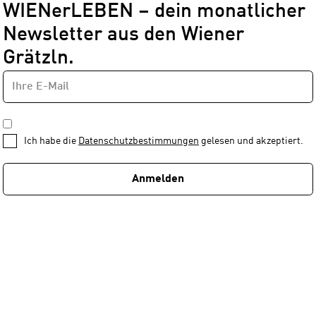
WIENerLEBEN – dein monatlicher
Newsletter aus den Wiener
Grätzln.
E-
Newsletter
MAIL-
—
ADRESSE
*
Schritt
DATENSCHUTZBESTIMMUNGEN
1
*
Ich habe die
Datenschutzbestimmungen
gelesen und akzeptiert.
von
1
Anmelden