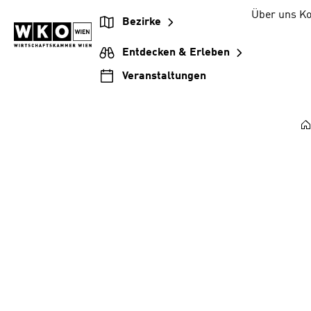
Zum
Zur
Zum
Über uns
Ko
Bezirke
Inhalt
Hauptnavigation
Footer
springen
springen
springen
Entdecken & Erleben
Veranstaltungen