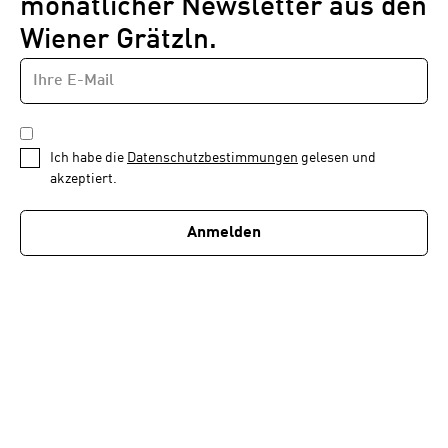
monatlicher Newsletter aus den
Wiener Grätzln.
E-
Newsletter
MAIL-
—
ADRESSE
*
Schritt
DATENSCHUTZBESTIMMUNGEN
1
*
Ich habe die
Datenschutzbestimmungen
gelesen und
von
akzeptiert.
1
Anmelden