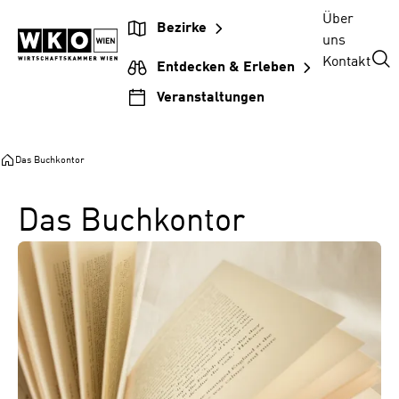
Zum
Zur
Zum
Über
Bezirke
Inhalt
Hauptnavigation
Footer
uns
springen
springen
springen
Kontakt
Entdecken & Erleben
Veranstaltungen
Das Buchkontor
Das Buchkontor