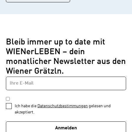
Bleib immer up to date mit
WIENerLEBEN – dein
monatlicher Newsletter aus den
Wiener Grätzln.
E-
Newsletter
MAIL-
—
ADRESSE
*
Schritt
DATENSCHUTZBESTIMMUNGEN
1
*
Ich habe die
Datenschutzbestimmungen
gelesen und
von
akzeptiert.
1
Anmelden