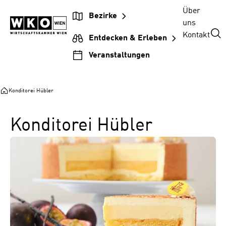
Zum
Zur
Zum
Über
Bezirke
Inhalt
Hauptnavigation
Footer
uns
springen
springen
springen
Kontakt
Entdecken & Erleben
Veranstaltungen
Konditorei Hübler
Konditorei Hübler