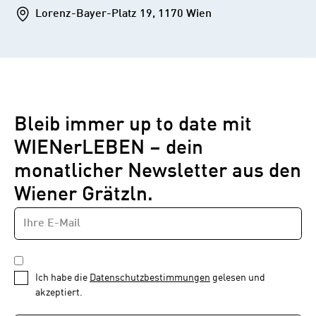
Addresse
Lorenz-Bayer-Platz 19, 1170 Wien
Bleib immer up to date mit
WIENerLEBEN – dein
monatlicher Newsletter aus den
Wiener Grätzln.
E-
Newsletter
MAIL-
—
ADRESSE
*
Schritt
DATENSCHUTZBESTIMMUNGEN
1
*
Ich habe die
Datenschutzbestimmungen
gelesen und
von
akzeptiert.
1