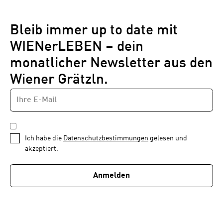
Bleib immer up to date mit
WIENerLEBEN – dein
monatlicher Newsletter aus den
Wiener Grätzln.
E-
Newsletter
MAIL-
—
ADRESSE
*
Schritt
DATENSCHUTZBESTIMMUNGEN
1
*
Ich habe die
Datenschutzbestimmungen
gelesen und
von
akzeptiert.
1
Anmelden