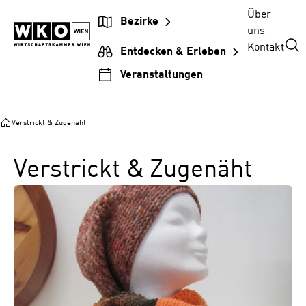
Zum
Zur
Zum
Über
Bezirke
Inhalt
Hauptnavigation
Footer
uns
springen
springen
springen
Kontakt
Entdecken & Erleben
Veranstaltungen
Verstrickt & Zugenäht
Verstrickt & Zugenäht