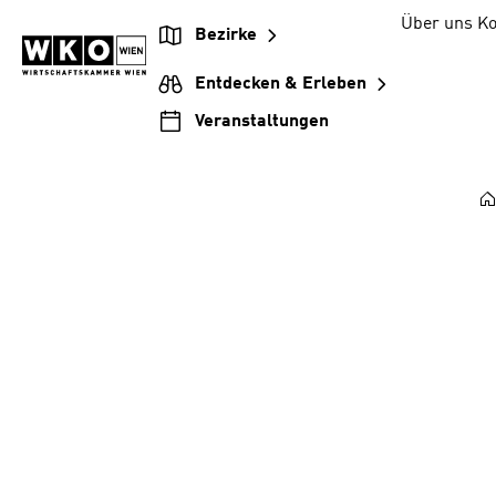
Zum
Zur
Zum
Über uns
Ko
Bezirke
Inhalt
Hauptnavigation
Footer
springen
springen
springen
Entdecken & Erleben
Veranstaltungen