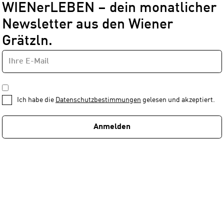
WIENerLEBEN – dein monatlicher
Newsletter aus den Wiener
Grätzln.
E-
Newsletter
MAIL-
—
ADRESSE
*
Schritt
DATENSCHUTZBESTIMMUNGEN
1
*
Ich habe die
Datenschutzbestimmungen
gelesen und akzeptiert.
von
1
Anmelden