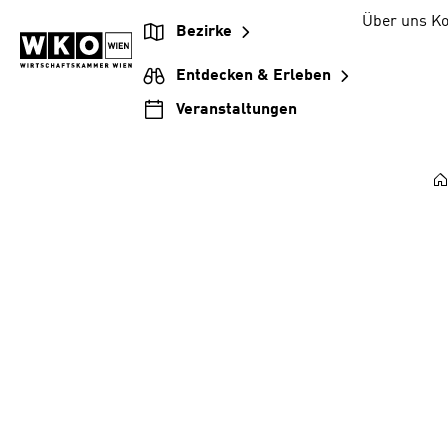
Zum
Zur
Zum
Über uns
Ko
Bezirke
Inhalt
Hauptnavigation
Footer
springen
springen
springen
Entdecken & Erleben
Veranstaltungen