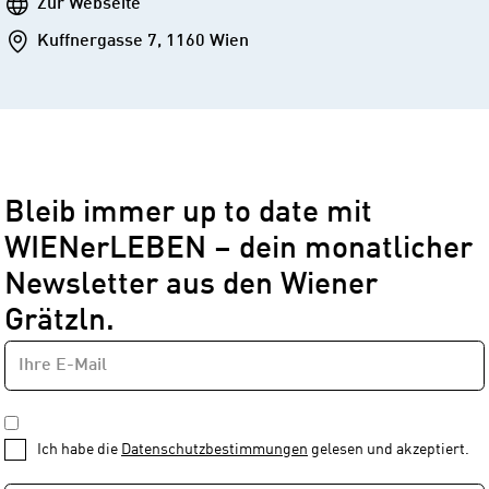
Webseite
Zur Webseite
Addresse
Kuffnergasse 7, 1160 Wien
Bleib immer up to date mit
WIENerLEBEN – dein monatlicher
Newsletter aus den Wiener
Grätzln.
E-
Newsletter
MAIL-
—
ADRESSE
*
Schritt
DATENSCHUTZBESTIMMUNGEN
1
*
Ich habe die
Datenschutzbestimmungen
gelesen und akzeptiert.
von
1